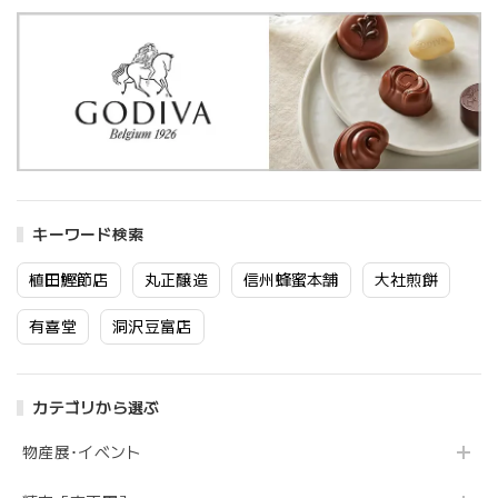
キーワード検索
植田鰹節店
丸正醸造
信州蜂蜜本舗
大社煎餅
有喜堂
洞沢豆富店
カテゴリから選ぶ
物産展･イベント