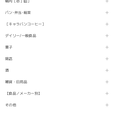
精肉［壱丁田］
パン･弁当･総菜
［キャラバンコーヒー］
デイリー/一般食品
菓子
銘店
酒
雑貨・日用品
【食品／メーカー別】
その他