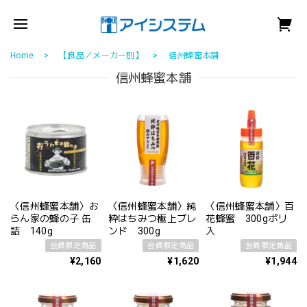
Home
【食品／メーカー別】
信州蜂蜜本舗
信州蜂蜜本舗
〈信州蜂蜜本舗〉お
〈信州蜂蜜本舗〉純
〈信州蜂蜜本舗〉百
らん家の蜂の子 缶
粋はちみつ極上ブレ
花蜂蜜 300gポリ
詰 140g
ンド 300g
入
会員限定商品
会員限定商品
会員限定商品
¥2,160
¥1,620
¥1,944