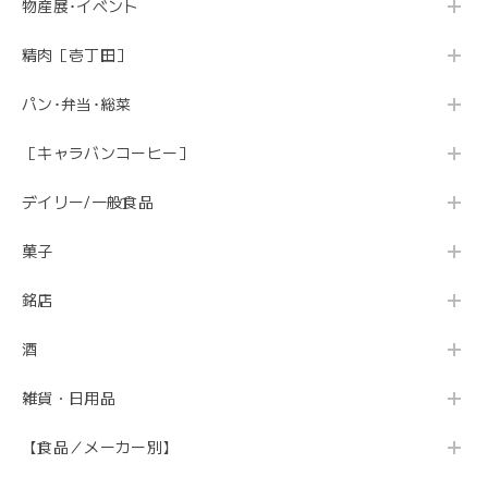
物産展･イベント
精肉［壱丁田］
パン･弁当･総菜
［キャラバンコーヒー］
デイリー/一般食品
菓子
銘店
酒
雑貨・日用品
【食品／メーカー別】