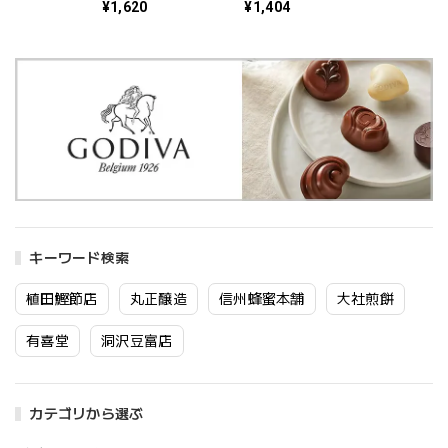
¥1,620
¥1,404
キーワード検索
植田鰹節店
丸正醸造
信州蜂蜜本舗
大社煎餅
有喜堂
洞沢豆富店
カテゴリから選ぶ