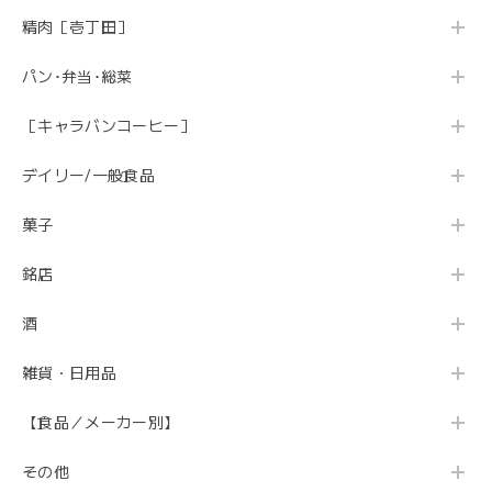
精肉［壱丁田］
パン･弁当･総菜
［キャラバンコーヒー］
デイリー/一般食品
菓子
銘店
酒
雑貨・日用品
【食品／メーカー別】
その他