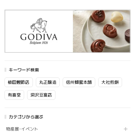
キーワード検索
植田鰹節店
丸正醸造
信州蜂蜜本舗
大社煎餅
有喜堂
洞沢豆富店
カテゴリから選ぶ
物産展･イベント