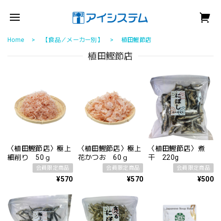
Home
【食品／メーカー別】
植田鰹節店
植田鰹節店
〈植田鰹節店〉極上
〈植田鰹節店〉極上
〈植田鰹節店〉煮
細削り 50ｇ
花かつお 60ｇ
干 220g
会員限定商品
会員限定商品
会員限定商品
¥570
¥570
¥500