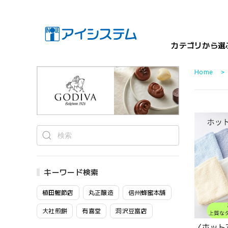
カテゴリから選
Home
キーワード検索
植田鰹節店
丸正醸造
信州蜂蜜本舗
大社煎餅
有喜堂
洞沢豆富店
〈ホット