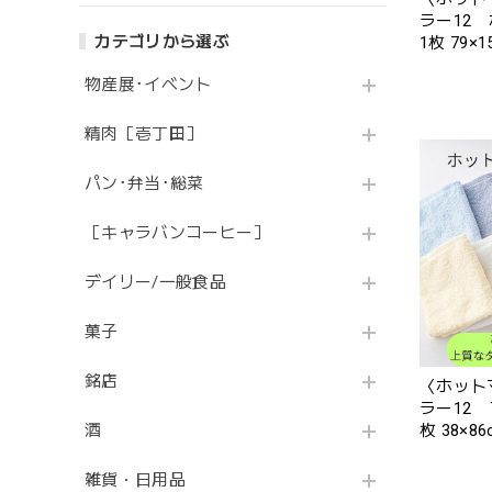
ラー12
カテゴリから選ぶ
1枚 79
ください
物産展･イベント
精肉［壱丁田］
パン･弁当･総菜
［キャラバンコーヒー］
デイリー/一般食品
菓子
銘店
〈ホット
ラー12
枚 38×
酒
ださい】
雑貨・日用品