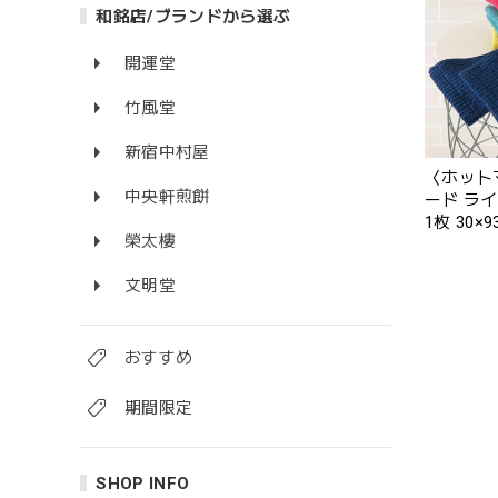
和銘店/ブランドから選ぶ
開運堂
竹風堂
新宿中村屋
〈ホット
中央軒煎餅
ード ラ
1枚 30
榮太樓
ください
文明堂
おすすめ
期間限定
SHOP INFO