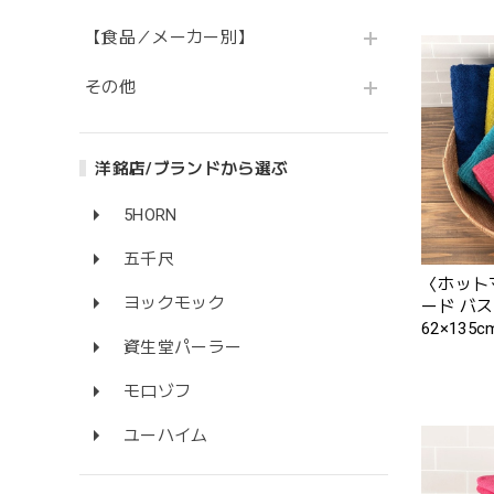
【食品／メーカー別】
その他
洋銘店/ブランドから選ぶ
5HORN
五千尺
〈ホット
ヨックモック
ード バスタオル 1枚
62×13
資生堂パーラー
ださい】
モロゾフ
ユーハイム