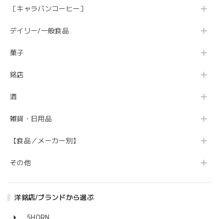
［キャラバンコーヒー］
デイリー/一般食品
菓子
銘店
酒
雑貨・日用品
【食品／メーカー別】
その他
洋銘店/ブランドから選ぶ
5HORN