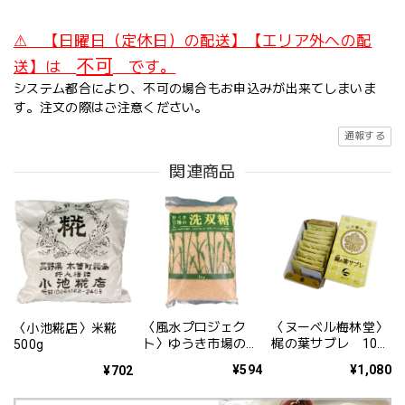
⚠ 【日曜日（定休日）の配送】【エリア外への配
不可
送】は
です。
システム都合により、不可の場合もお申込みが出来てしまいま
す。注文の際はご注意ください。
通報する
関連商品
〈風水プロジェク
〈ヌーベル梅林堂〉
〈小池糀店〉米糀
ト〉ゆうき市場の洗
梶の葉サブレ 10枚
500g
双糖 1kg
入
¥594
¥1,080
¥702