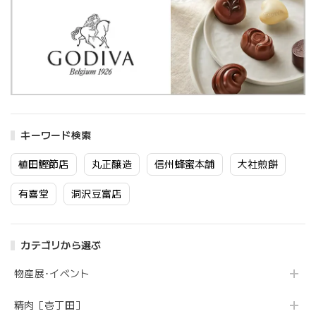
キーワード検索
植田鰹節店
丸正醸造
信州蜂蜜本舗
大社煎餅
有喜堂
洞沢豆富店
カテゴリから選ぶ
物産展･イベント
精肉［壱丁田］