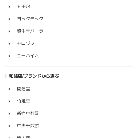
五千尺
ヨックモック
資生堂パーラー
モロゾフ
ユーハイム
和銘店/ブランドから選ぶ
開運堂
竹風堂
新宿中村屋
中央軒煎餅