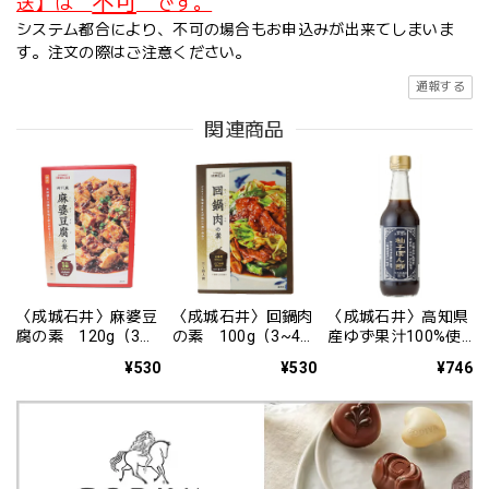
不可
送】は
です。
システム都合により、不可の場合もお申込みが出来てしまいま
す。注文の際はご注意ください。
通報する
関連商品
〈成城石井〉麻婆豆
〈成城石井〉回鍋肉
〈成城石井〉高知県
腐の素 120g（3~4
の素 100g（3~4人
産ゆず果汁100%使
人前）
前）
用 ゆずぽん酢
¥530
¥530
¥746
350ml