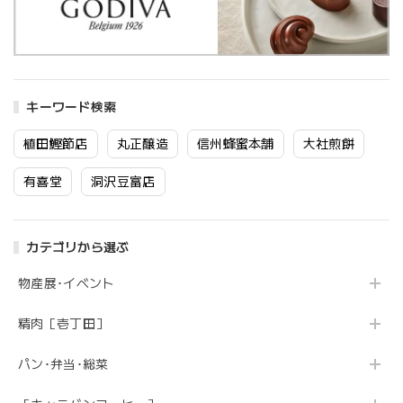
キーワード検索
植田鰹節店
丸正醸造
信州蜂蜜本舗
大社煎餅
有喜堂
洞沢豆富店
カテゴリから選ぶ
物産展･イベント
精肉［壱丁田］
パン･弁当･総菜