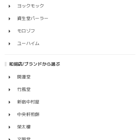
ヨックモック
資生堂パーラー
モロゾフ
ユーハイム
和銘店/ブランドから選ぶ
開運堂
竹風堂
新宿中村屋
中央軒煎餅
榮太樓
文明堂