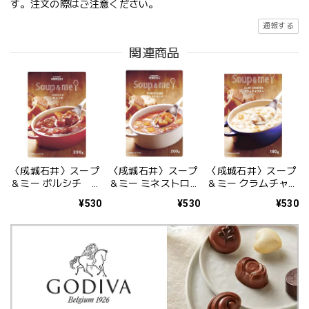
す。注文の際はご注意ください。
通報する
関連商品
〈成城石井〉スープ
〈成城石井〉スープ
〈成城石井〉スープ
＆ミー ボルシチ
＆ミー ミネストロー
＆ミー クラムチャウ
200g
ネ 200g
ダー 180g
¥530
¥530
¥530