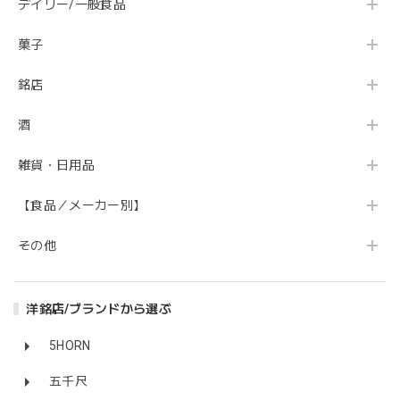
デイリー/一般食品
菓子
銘店
酒
雑貨・日用品
【食品／メーカー別】
その他
洋銘店/ブランドから選ぶ
5HORN
五千尺