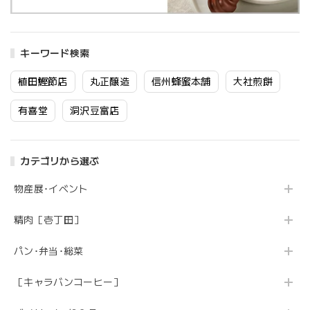
キーワード検索
植田鰹節店
丸正醸造
信州蜂蜜本舗
大社煎餅
有喜堂
洞沢豆富店
カテゴリから選ぶ
物産展･イベント
精肉［壱丁田］
パン･弁当･総菜
［キャラバンコーヒー］