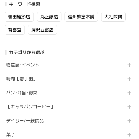
キーワード検索
植田鰹節店
丸正醸造
信州蜂蜜本舗
大社煎餅
有喜堂
洞沢豆富店
カテゴリから選ぶ
物産展･イベント
精肉［壱丁田］
パン･弁当･総菜
［キャラバンコーヒー］
デイリー/一般食品
菓子