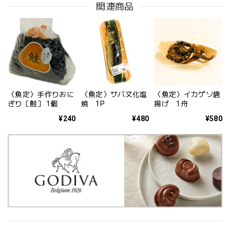
関連商品
〈魚定〉手作りおに
〈魚定〉サバ文化塩
〈魚定〉イカゲソ唐
ぎり［鮭］ 1個
焼 1P
揚げ 1舟
¥240
¥480
¥580