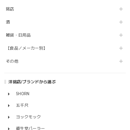
銘店
酒
雑貨・日用品
【食品／メーカー別】
その他
洋銘店/ブランドから選ぶ
5HORN
五千尺
ヨックモック
資生堂パーラー