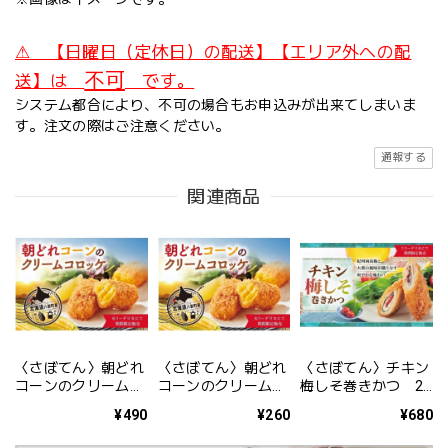
⚠ 【日曜日（定休日）の配送】【エリア外への配
不可
送】は
です。
システム都合により、不可の場合もお申込みが出来てしまいま
す。注文の際はご注意ください。
通報する
関連商品
〈さぼてん〉朝どれ
〈さぼてん〉朝どれ
〈さぼてん〉チキン
コーンのクリームコ
コーンのクリームコ
梅しそ巻きかつ 2
ロッケ ※2ヶ【期
ロッケ 1ヶ【期間
本【期間限定】
¥490
¥260
¥680
間限定】
限定】