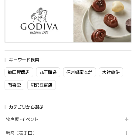
キーワード検索
植田鰹節店
丸正醸造
信州蜂蜜本舗
大社煎餅
有喜堂
洞沢豆富店
カテゴリから選ぶ
物産展･イベント
精肉［壱丁田］