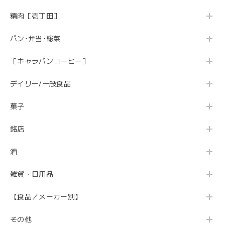
精肉［壱丁田］
パン･弁当･総菜
［キャラバンコーヒー］
デイリー/一般食品
菓子
銘店
酒
雑貨・日用品
【食品／メーカー別】
その他