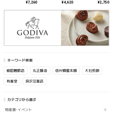
¥7,260
¥4,620
¥2,750
枚 79×157cm【カラ
65×137cm【カラー
53×105cm【カラー
ーご選択ください】
ご選択ください】
ご選択ください】
キーワード検索
植田鰹節店
丸正醸造
信州蜂蜜本舗
大社煎餅
有喜堂
洞沢豆富店
カテゴリから選ぶ
物産展･イベント