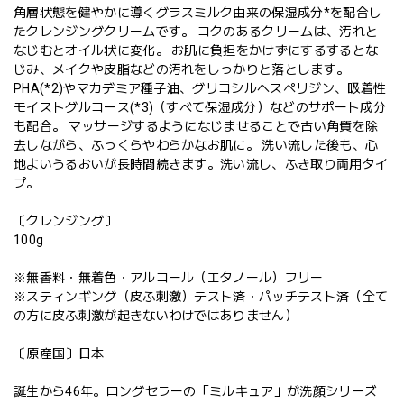
角層状態を健やかに導くグラスミルク由来の保湿成分*を配合し
たクレンジングクリームです。 コクのあるクリームは、汚れと
なじむとオイル状に変化。 お肌に負担をかけずにするするとな
じみ、メイクや皮脂などの汚れをしっかりと落とします。
PHA(*2)やマカデミア種子油、グリコシルヘスペリジン、吸着性
モイストグルコース(*3)（すべて保湿成分）などのサポート成分
も配合。 マッサージするようになじませることで古い角質を除
去しながら、ふっくらやわらかなお肌に。 洗い流した後も、心
地よいうるおいが長時間続きます。洗い流し、ふき取り両用タイ
プ。
〔クレンジング〕
100g
※無香料・無着色・アルコール（エタノール）フリー
※スティンギング（皮ふ刺激）テスト済・パッチテスト済（全て
の方に皮ふ刺激が起きないわけではありません）
〔原産国〕日本
誕生から46年。ロングセラーの「ミルキュア」が洗顔シリーズ