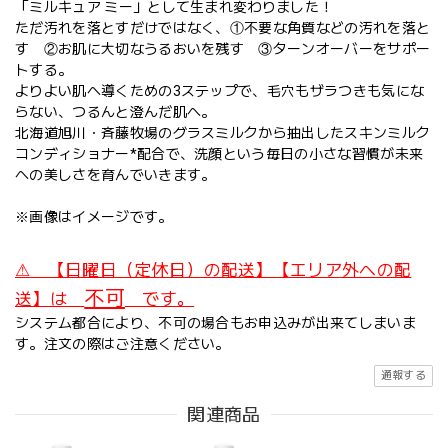
「ミルキュア ミー」として生まれ変わりました！
ただ汚れを落とすだけではなく、①不要な角質などの汚れを落と
す ②お肌に大切なうるおいを残す ③ターンオーバーをサポー
トする。
よりよい肌へ導くための3ステップで、毛穴もザラつきも気にな
らない、つるんと澄んだ肌へ。
北海道旭川・斉藤牧場のグラスミルクから抽出したスキンミルク
コンディショナー*配合で、洗顔という毎日の小さな習慣が未来
への美しさを育んでいきます。
※画像はイメージです。
⚠ 【日曜日（定休日）の配送】【エリア外への配
不可
送】は
です。
システム都合により、不可の場合もお申込みが出来てしまいま
す。注文の際はご注意ください。
通報する
関連商品