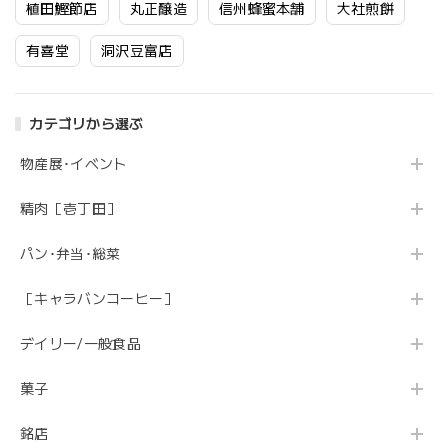
植田鰹節店
丸正醸造
信州蜂蜜本舗
大社煎餅
有喜堂
洞沢豆富店
カテゴリから選ぶ
物産展･イベント
精肉［壱丁田］
パン･弁当･総菜
［キャラバンコーヒー］
デイリー/一般食品
菓子
銘店