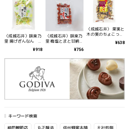
〈成城石井〉 果実と
木の実のちょこっと
〈成城石井〉味楽乃
〈成城石井〉味楽乃
パック 160g(個包装
里 揚げぎんなん
里 梅塩とまと甘納豆
¥638
紙込み)
100ｇ
180g
¥918
¥756
キーワード検索
植田鰹節店
丸正醸造
信州蜂蜜本舗
大社煎餅