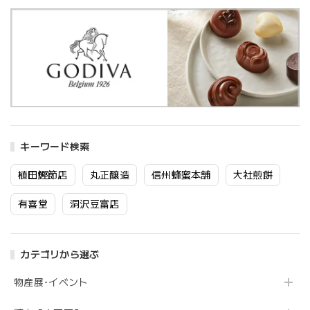
キーワード検索
植田鰹節店
丸正醸造
信州蜂蜜本舗
大社煎餅
有喜堂
洞沢豆富店
カテゴリから選ぶ
物産展･イベント