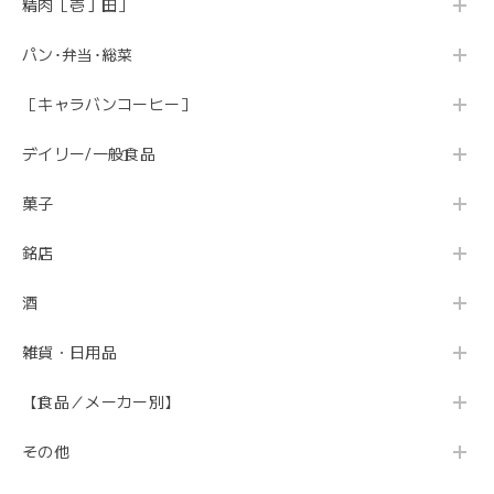
精肉［壱丁田］
パン･弁当･総菜
［キャラバンコーヒー］
デイリー/一般食品
菓子
銘店
酒
雑貨・日用品
【食品／メーカー別】
その他