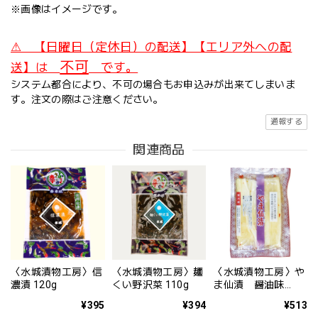
※画像はイメージです。
⚠ 【日曜日（定休日）の配送】【エリア外への配
不可
送】は
です。
システム都合により、不可の場合もお申込みが出来てしまいま
す。注文の際はご注意ください。
通報する
関連商品
〈水城漬物工房〉信
〈水城漬物工房〉麺
〈水城漬物工房〉や
濃漬 120g
くい野沢菜 110g
ま仙漬 醤油味
110g
¥395
¥394
¥513