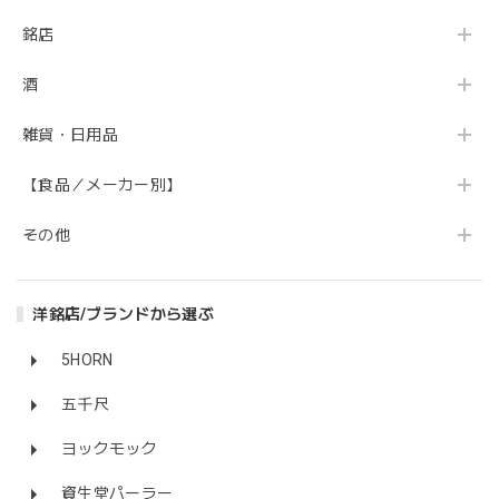
銘店
酒
雑貨・日用品
【食品／メーカー別】
その他
洋銘店/ブランドから選ぶ
5HORN
五千尺
ヨックモック
資生堂パーラー