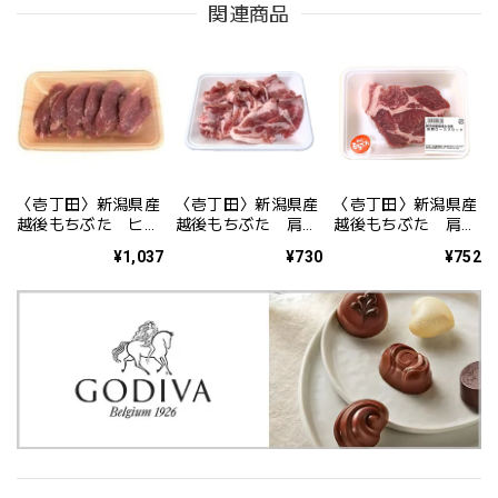
関連商品
〈壱丁田〉新潟県産
〈壱丁田〉新潟県産
〈壱丁田〉新潟県産
越後もちぶた ヒレ
越後もちぶた 肩ロ
越後もちぶた 肩ロ
カツ用 200g
ース切落し 200g
ースブロック
¥1,037
¥730
¥752
200g