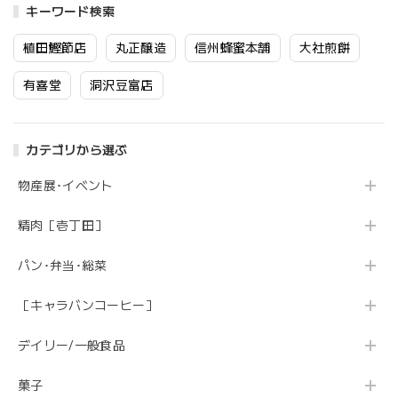
キーワード検索
植田鰹節店
丸正醸造
信州蜂蜜本舗
大社煎餅
有喜堂
洞沢豆富店
カテゴリから選ぶ
物産展･イベント
精肉［壱丁田］
パン･弁当･総菜
［キャラバンコーヒー］
デイリー/一般食品
菓子