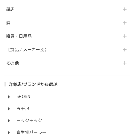
銘店
酒
雑貨・日用品
【食品／メーカー別】
その他
洋銘店/ブランドから選ぶ
5HORN
五千尺
ヨックモック
資生堂パーラー