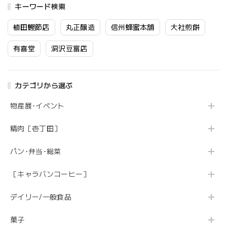
キーワード検索
植田鰹節店
丸正醸造
信州蜂蜜本舗
大社煎餅
有喜堂
洞沢豆富店
カテゴリから選ぶ
物産展･イベント
精肉［壱丁田］
パン･弁当･総菜
［キャラバンコーヒー］
デイリー/一般食品
菓子