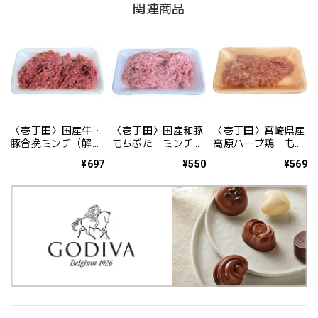
関連商品
〈壱丁田〉国産牛・
〈壱丁田〉国産和豚
〈壱丁田〉宮崎県産
豚合挽ミンチ（解凍
もちぶた ミンチ
高原ハーブ鶏 もも
品） 250g
250g
ミンチ 250g
¥697
¥550
¥569