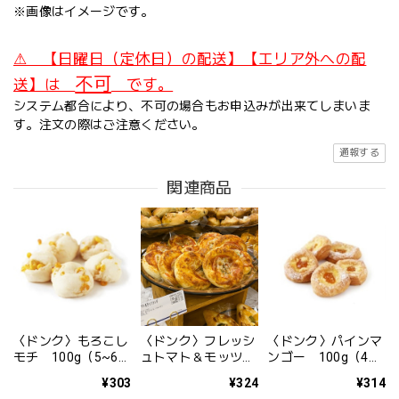
※画像はイメージです。
⚠ 【日曜日（定休日）の配送】【エリア外への配
不可
送】は
です。
システム都合により、不可の場合もお申込みが出来てしまいま
す。注文の際はご注意ください。
通報する
関連商品
〈ドンク〉もろこし
〈ドンク〉フレッシ
〈ドンク〉パインマ
モチ 100g（5~6
ュトマト＆モッツァ
ンゴー 100g（4~5
コ）【期間限定：配
レラ 1コ
コ）【期間限定：配
¥303
¥324
¥314
送日8/31まで】
送日8/31まで】