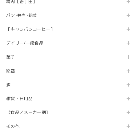
精肉［壱丁田］
パン･弁当･総菜
［キャラバンコーヒー］
デイリー/一般食品
菓子
銘店
酒
雑貨・日用品
【食品／メーカー別】
その他