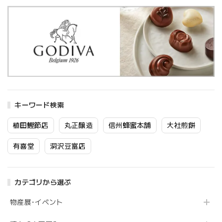
キーワード検索
植田鰹節店
丸正醸造
信州蜂蜜本舗
大社煎餅
有喜堂
洞沢豆富店
カテゴリから選ぶ
物産展･イベント