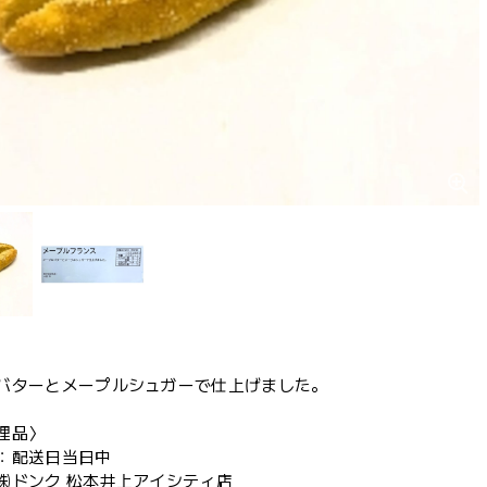
バターとメープルシュガーで仕上げました。
理品〉
：配送日当日中
㈱ドンク 松本井上アイシティ店