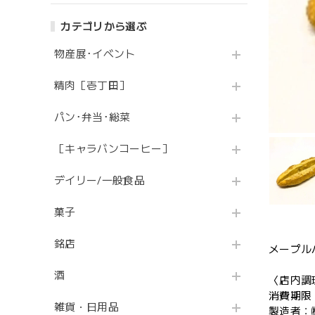
カテゴリから選ぶ
物産展･イベント
精肉［壱丁田］
パン･弁当･総菜
［キャラバンコーヒー］
デイリー/一般食品
菓子
銘店
メープル
酒
〈店内調
消費期限
雑貨・日用品
製造者：