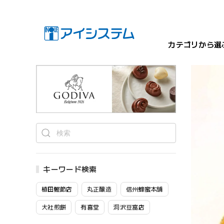
カテゴリから選
キーワード検索
植田鰹節店
丸正醸造
信州蜂蜜本舗
大社煎餅
有喜堂
洞沢豆富店