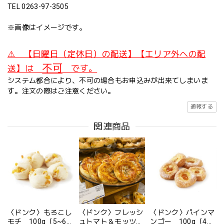
TEL 0263-97-3505
※画像はイメージです。
⚠ 【日曜日（定休日）の配送】【エリア外への配
不可
送】は
です。
システム都合により、不可の場合もお申込みが出来てしまいま
す。注文の際はご注意ください。
通報する
関連商品
〈ドンク〉もろこし
〈ドンク〉フレッシ
〈ドンク〉パインマ
モチ 100g（5~6
ュトマト＆モッツァ
ンゴー 100g（4~5