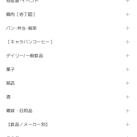
物産展･イベント
精肉［壱丁田］
パン･弁当･総菜
［キャラバンコーヒー］
デイリー/一般食品
菓子
銘店
酒
雑貨・日用品
【食品／メーカー別】