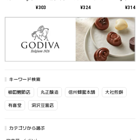
コ）【期間限定：配
レラ 1コ
コ）【期間限定：配
¥303
¥324
¥314
送日8/31まで】
送日8/31まで】
キーワード検索
植田鰹節店
丸正醸造
信州蜂蜜本舗
大社煎餅
有喜堂
洞沢豆富店
カテゴリから選ぶ