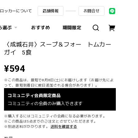
ロッカーについて
店舗情報
お問合せ
ら選ぶ
おすすめ
期間限定
〈成城石井〉スープ＆フォー トムカー
ガイ 5食
¥594
※この商品は、最短で8月8日(土)にお届けします（お届け先によ
って、最短到着日に数日追加される場合があります）。
コミュニティ会員限定商品
コミュニティの会員のみ購入できます
※購入するにはコミュニティの会員になる必要があります。
※この商品は5点までのご注文とさせていただきます。
※別途送料がかかります。
送料を確認する