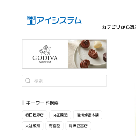
カテゴリから選
キーワード検索
植田鰹節店
丸正醸造
信州蜂蜜本舗
大社煎餅
有喜堂
洞沢豆富店