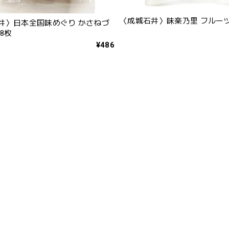
〈成城石井〉味楽乃里 フルーツ大
井〉日本全国味めぐり かさねづ
8枚
¥486