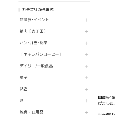
カテゴリから選ぶ
物産展･イベント
精肉［壱丁田］
パン･弁当･総菜
［キャラバンコーヒー］
デイリー/一般食品
菓子
銘店
国産米1
酒
げました
雑貨・日用品
※画像は