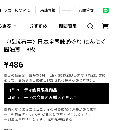
ロッカーについて
店舗情報
お問合せ
ら選ぶ
おすすめ
期間限定
〈成城石井〉日本全国味めぐり にんにく
醤油煎 8枚
¥486
※この商品は、最短で8月11日(火)にお届けします（お届け先に
よって、最短到着日に数日追加される場合があります）。
コミュニティ会員限定商品
コミュニティの会員のみ購入できます
※購入するにはコミュニティの会員になる必要があります。
※この商品は5点までのご注文とさせていただきます。
※別途送料がかかります。
送料を確認する