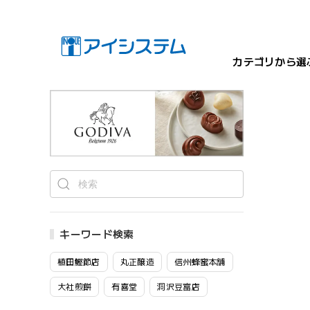
カテゴリから選
キーワード検索
植田鰹節店
丸正醸造
信州蜂蜜本舗
大社煎餅
有喜堂
洞沢豆富店