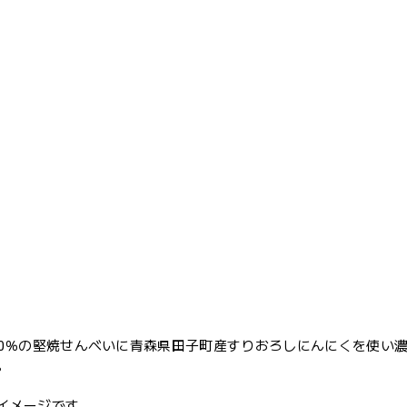
00％の堅焼せんべいに青森県田子町産すりおろしにんにくを使い
。
イメージです。