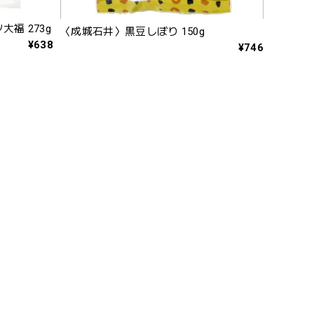
福 273g
〈成城石井〉黒豆しぼり 150g
¥638
¥746