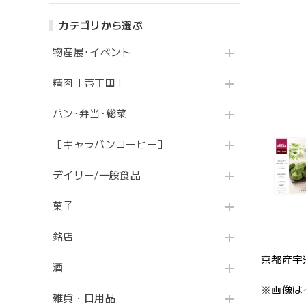
カテゴリから選ぶ
物産展･イベント
精肉［壱丁田］
パン･弁当･総菜
［キャラバンコーヒー］
デイリー/一般食品
菓子
銘店
京都産宇
酒
※画像は
雑貨・日用品