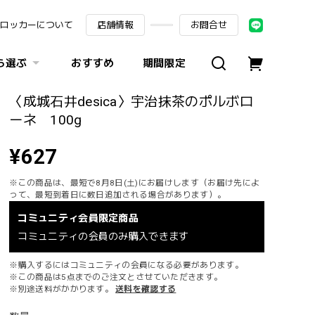
ロッカーについて
店舗情報
お問合せ
ら選ぶ
おすすめ
期間限定
〈成城石井desica〉宇治抹茶のポルボロ
ーネ 100g
¥627
※この商品は、最短で8月8日(土)にお届けします（お届け先によ
って、最短到着日に数日追加される場合があります）。
コミュニティ会員限定商品
コミュニティの会員のみ購入できます
※購入するにはコミュニティの会員になる必要があります。
※この商品は5点までのご注文とさせていただきます。
※別途送料がかかります。
送料を確認する