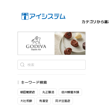
カテゴリから選
キーワード検索
植田鰹節店
丸正醸造
信州蜂蜜本舗
大社煎餅
有喜堂
洞沢豆富店