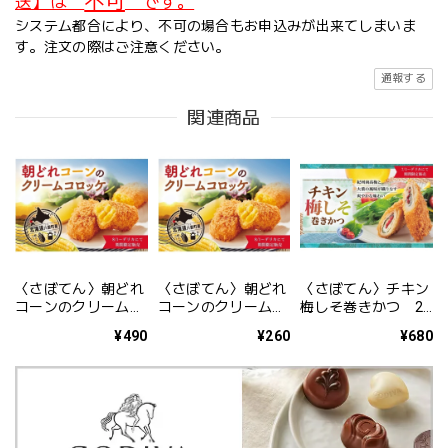
不可
送】は
です。
システム都合により、不可の場合もお申込みが出来てしまいま
す。注文の際はご注意ください。
通報する
関連商品
〈さぼてん〉朝どれ
〈さぼてん〉朝どれ
〈さぼてん〉チキン
コーンのクリームコ
コーンのクリームコ
梅しそ巻きかつ 2
ロッケ ※2ヶ【期
ロッケ 1ヶ【期間
本【期間限定】
¥490
¥260
¥680
間限定】
限定】