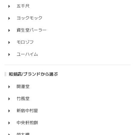
五千尺
ヨックモック
資生堂パーラー
モロゾフ
ユーハイム
和銘店/ブランドから選ぶ
開運堂
竹風堂
新宿中村屋
中央軒煎餅
榮太樓