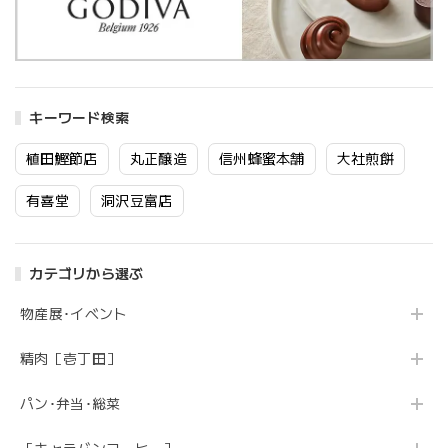
キーワード検索
植田鰹節店
丸正醸造
信州蜂蜜本舗
大社煎餅
有喜堂
洞沢豆富店
カテゴリから選ぶ
物産展･イベント
精肉［壱丁田］
パン･弁当･総菜