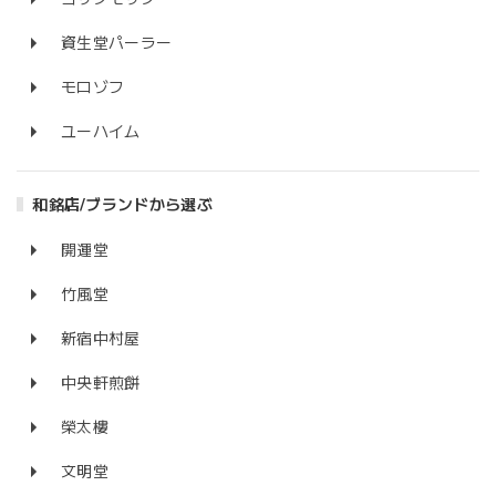
資生堂パーラー
モロゾフ
ユーハイム
和銘店/ブランドから選ぶ
開運堂
竹風堂
新宿中村屋
中央軒煎餅
榮太樓
文明堂