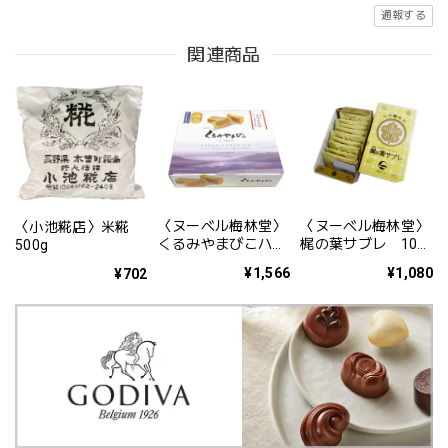
通報する
関連商品
〈ヌーベル梅林堂〉
〈ヌーベル梅林堂〉
〈小池糀店〉米糀
くるみやまびこハー
梶の葉サブレ 10枚
500g
フ 10個入
入
¥1,566
¥1,080
¥702