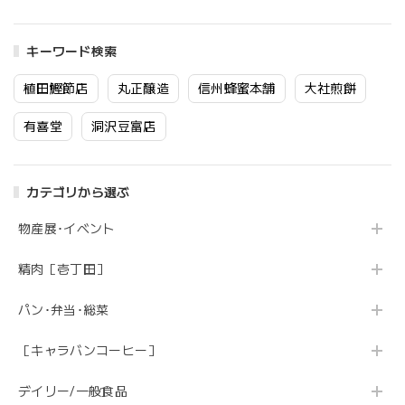
キーワード検索
植田鰹節店
丸正醸造
信州蜂蜜本舗
大社煎餅
有喜堂
洞沢豆富店
カテゴリから選ぶ
物産展･イベント
精肉［壱丁田］
パン･弁当･総菜
［キャラバンコーヒー］
デイリー/一般食品