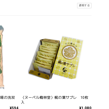
通報する
市場の洗双
〈ヌーベル梅林堂〉梶の葉サブレ 10枚
入
¥594
¥1,080