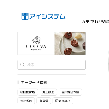
カテゴリから選
キーワード検索
植田鰹節店
丸正醸造
信州蜂蜜本舗
大社煎餅
有喜堂
洞沢豆富店