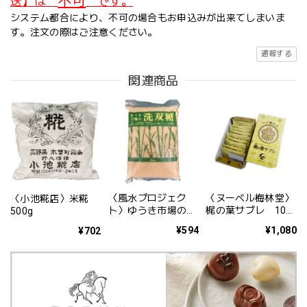
不可
送】は
です。
システム都合により、不可の場合もお申込みが出来てしまいま
す。注文の際はご注意ください。
通報する
関連商品
〈風水プロジェク
〈ヌーベル梅林堂〉
〈小池糀店〉米糀
ト〉ゆうき市場の洗
梶の葉サブレ 10枚
500g
双糖 1kg
入
¥594
¥1,080
¥702