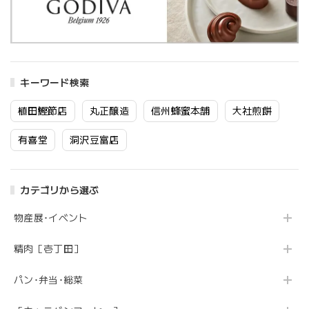
キーワード検索
植田鰹節店
丸正醸造
信州蜂蜜本舗
大社煎餅
有喜堂
洞沢豆富店
カテゴリから選ぶ
物産展･イベント
精肉［壱丁田］
パン･弁当･総菜