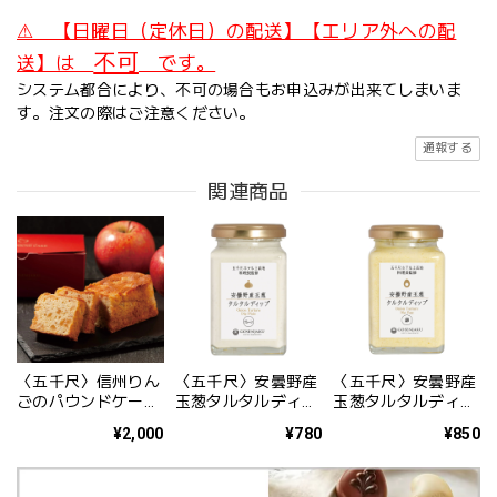
⚠ 【日曜日（定休日）の配送】【エリア外への配
不可
送】は
です。
システム都合により、不可の場合もお申込みが出来てしまいま
す。注文の際はご注意ください。
通報する
関連商品
〈五千尺〉信州りん
〈五千尺〉安曇野産
〈五千尺〉安曇野産
ごのパウンドケーキ
玉葱タルタルディッ
玉葱タルタルディッ
（ハーフ） 1箱
プ（プレーン） 1
プ（卵） 1本165g
¥2,000
¥780
¥850
本165g