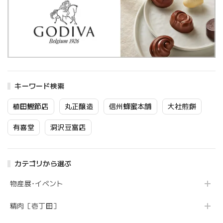
キーワード検索
植田鰹節店
丸正醸造
信州蜂蜜本舗
大社煎餅
有喜堂
洞沢豆富店
カテゴリから選ぶ
物産展･イベント
精肉［壱丁田］