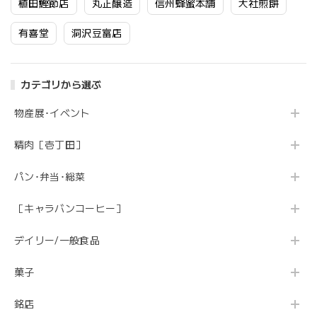
植田鰹節店
丸正醸造
信州蜂蜜本舗
大社煎餅
有喜堂
洞沢豆富店
カテゴリから選ぶ
物産展･イベント
精肉［壱丁田］
パン･弁当･総菜
［キャラバンコーヒー］
デイリー/一般食品
菓子
銘店