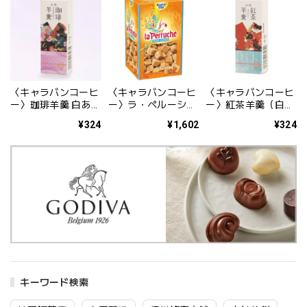
〈キャラバンコーヒ
〈キャラバンコーヒ
〈キャラバンコーヒ
ー〉珈琲羊羹 白あ
ー〉ラ・ペルーシュ
ー〉紅茶羊羹（白
ん 1個 55g
ブラウン[角砂糖]
餡） 1個 55g
¥324
¥1,602
¥324
750ｇ
キーワード検索