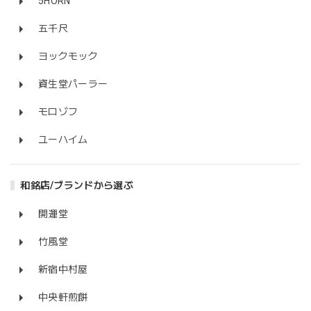
5HORN
五千尺
ヨックモック
資生堂パーラー
モロゾフ
ユーハイム
和銘店/ブランドから選ぶ
開運堂
竹風堂
新宿中村屋
中央軒煎餅