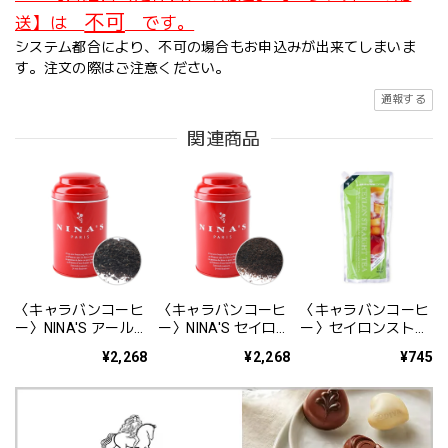
不可
送】は
です。
システム都合により、不可の場合もお申込みが出来てしまいま
す。注文の際はご注意ください。
通報する
関連商品
〈キャラバンコーヒ
〈キャラバンコーヒ
〈キャラバンコーヒ
ー〉NINA'S アール
ー〉NINA'S セイロ
ー〉セイロンストレ
グレイ／リーフ
ン／リーフ 100g
ートティー [無糖]
¥2,268
¥2,268
¥745
100g
1000ml