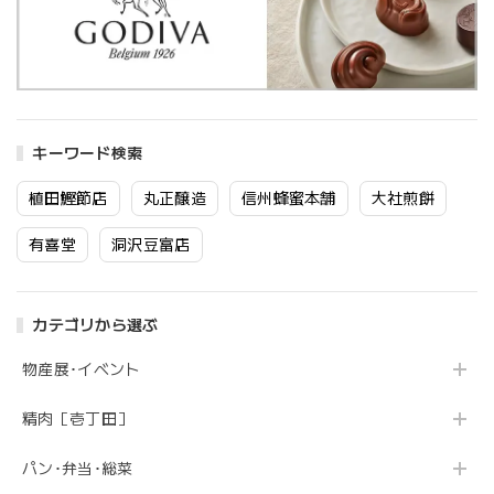
キーワード検索
植田鰹節店
丸正醸造
信州蜂蜜本舗
大社煎餅
有喜堂
洞沢豆富店
カテゴリから選ぶ
物産展･イベント
精肉［壱丁田］
パン･弁当･総菜