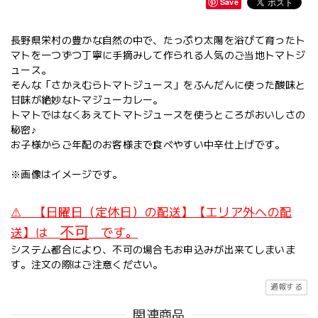
Save
長野県栄村の豊かな自然の中で、たっぷり太陽を浴びて育ったト
マトを一つずつ丁寧に手摘みして作られる人気のご当地トマトジ
ュース。
そんな「さかえむらトマトジュース」をふんだんに使った酸味と
甘味が絶妙なトマジューカレー。
トマトではなくあえてトマトジュースを使うところがおいしさの
秘密♪
お子様からご年配のお客様まで食べやすい中辛仕上げです。
※画像はイメージです。
⚠ 【日曜日（定休日）の配送】【エリア外への配
不可
送】は
です。
システム都合により、不可の場合もお申込みが出来てしまいま
す。注文の際はご注意ください。
通報する
関連商品