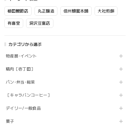
植田鰹節店
丸正醸造
信州蜂蜜本舗
大社煎餅
有喜堂
洞沢豆富店
カテゴリから選ぶ
物産展･イベント
精肉［壱丁田］
パン･弁当･総菜
［キャラバンコーヒー］
デイリー/一般食品
菓子