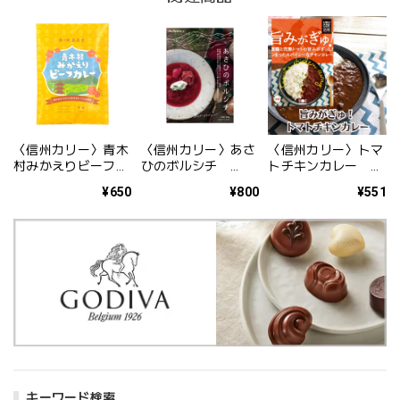
〈信州カリー〉青木
〈信州カリー〉あさ
〈信州カリー〉トマ
村みかえりビーフカ
ひのボルシチ
トチキンカレー
レー 200g
200g
200g
¥650
¥800
¥551
キーワード検索