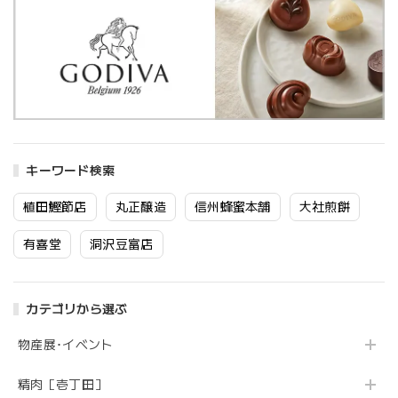
キーワード検索
植田鰹節店
丸正醸造
信州蜂蜜本舗
大社煎餅
有喜堂
洞沢豆富店
カテゴリから選ぶ
物産展･イベント
精肉［壱丁田］