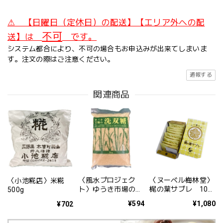
⚠ 【日曜日（定休日）の配送】【エリア外への配
不可
送】は
です。
システム都合により、不可の場合もお申込みが出来てしまいま
す。注文の際はご注意ください。
通報する
関連商品
〈風水プロジェク
〈ヌーベル梅林堂〉
〈小池糀店〉米糀
ト〉ゆうき市場の洗
梶の葉サブレ 10枚
500g
双糖 1kg
入
¥594
¥1,080
¥702