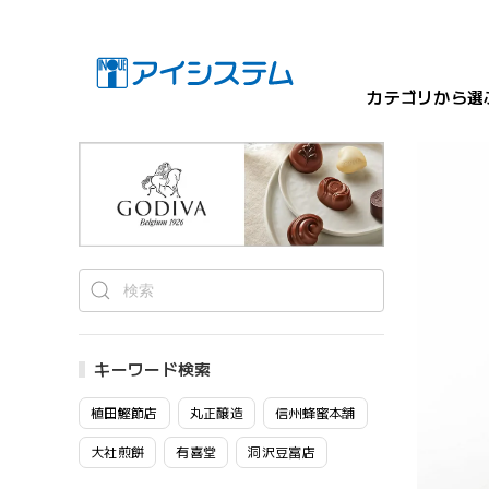
カテゴリから選
キーワード検索
植田鰹節店
丸正醸造
信州蜂蜜本舗
大社煎餅
有喜堂
洞沢豆富店