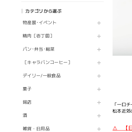
カテゴリから選ぶ
物産展･イベント
精肉［壱丁田］
パン･弁当･総菜
［キャラバンコーヒー］
デイリー/一般食品
菓子
銘店
「一口チ
松本近郊
酒
⚠ 【
雑貨・日用品