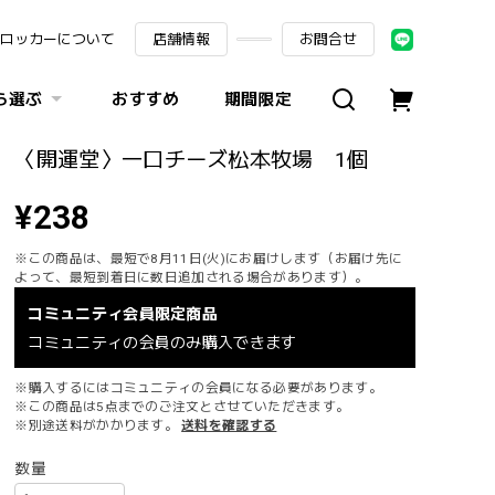
ロッカーについて
店舗情報
お問合せ
ら選ぶ
おすすめ
期間限定
〈開運堂〉一口チーズ松本牧場 1個
¥238
※この商品は、最短で8月11日(火)にお届けします（お届け先に
よって、最短到着日に数日追加される場合があります）。
コミュニティ会員限定商品
コミュニティの会員のみ購入できます
※購入するにはコミュニティの会員になる必要があります。
※この商品は5点までのご注文とさせていただきます。
※別途送料がかかります。
送料を確認する
数量