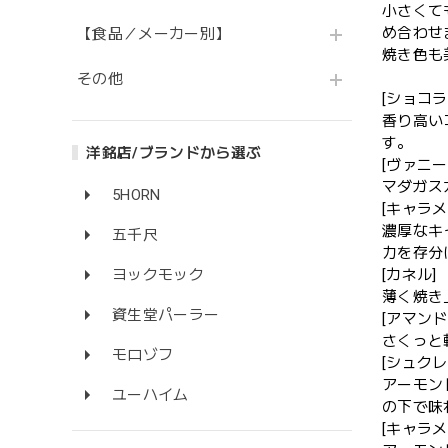
小さくて
め合わせ
【食品／メーカー別】
焼き色も
その他
[ショコラ
香り高い
す。
洋銘店/ブランドから選ぶ
[ヴァニー
マダガス
5HORN
[キャラメ
濃厚なキ
五千尺
力を存分
ヨックモック
[カネル]
薄く焼き
資生堂パーラー
[アマンド
さくっと
モロゾフ
[シュクレ
アーモン
ユーハイム
の下で味
[キャラメ