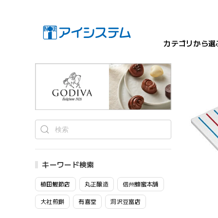
カテゴリから選
キーワード検索
植田鰹節店
丸正醸造
信州蜂蜜本舗
大社煎餅
有喜堂
洞沢豆富店