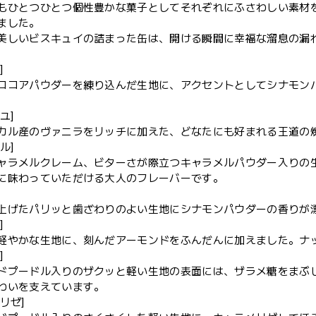
もひとつひとつ個性豊かな菓子としてそれぞれにふさわしい素材
ました。
美しいビスキュイの詰まった缶は、開ける瞬間に幸福な溜息の漏
]
ココアパウダーを練り込んだ生地に、アクセントとしてシナモン
ユ]
カル産のヴァニラをリッチに加えた、どなたにも好まれる王道の
ル]
ャラメルクレーム、ビターさが際立つキャラメルパウダー入りの
に味わっていただける大人のフレーバーです。
上げたパリッと歯ざわりのよい生地にシナモンパウダーの香りが
]
軽やかな生地に、刻んだアーモンドをふんだんに加えました。ナ
]
ドプードル入りのザクッと軽い生地の表面には、ザラメ糖をまぶ
わいを支えています。
リゼ]