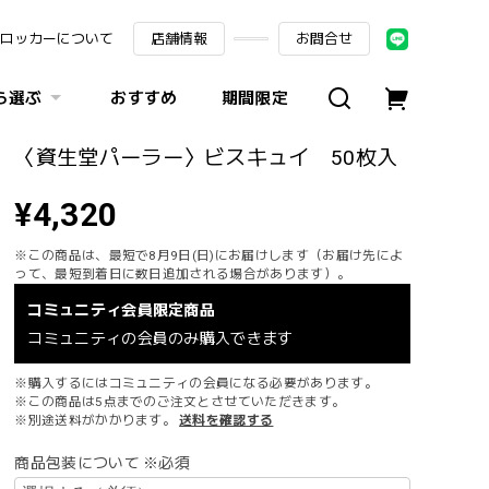
ロッカーについて
店舗情報
お問合せ
ら選ぶ
おすすめ
期間限定
〈資生堂パーラー〉ビスキュイ 50枚入
¥4,320
※この商品は、最短で8月9日(日)にお届けします（お届け先によ
って、最短到着日に数日追加される場合があります）。
コミュニティ会員限定商品
コミュニティの会員のみ購入できます
※購入するにはコミュニティの会員になる必要があります。
※この商品は5点までのご注文とさせていただきます。
※別途送料がかかります。
送料を確認する
商品包装について ※必須