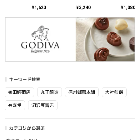
¥1,620
¥3,240
¥1,080
キーワード検索
植田鰹節店
丸正醸造
信州蜂蜜本舗
大社煎餅
有喜堂
洞沢豆富店
カテゴリから選ぶ