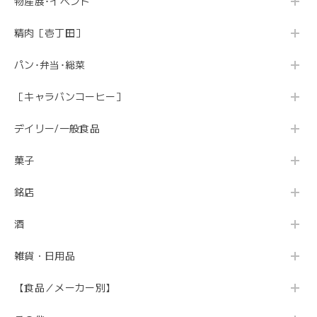
物産展･イベント
精肉［壱丁田］
パン･弁当･総菜
［キャラバンコーヒー］
デイリー/一般食品
菓子
銘店
酒
雑貨・日用品
【食品／メーカー別】