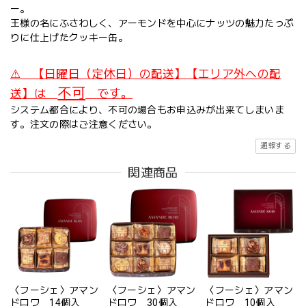
ー。
王様の名にふさわしく、アーモンドを中心にナッツの魅力たっぷ
りに仕上げたクッキー缶。
⚠ 【日曜日（定休日）の配送】【エリア外への配
不可
送】は
です。
システム都合により、不可の場合もお申込みが出来てしまいま
す。注文の際はご注意ください。
通報する
関連商品
〈フーシェ〉アマン
〈フーシェ〉アマン
〈フーシェ〉アマン
ドロワ 14個入
ドロワ 30個入
ドロワ 10個入