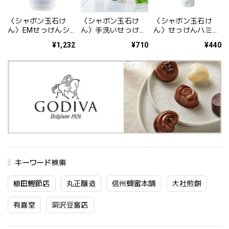
〈シャボン玉石け
〈シャボン玉石け
〈シャボン玉石け
ん〉EMせっけんシ
ん〉手洗いせっけん
ん〉せっけんハミガ
ャンプー ボトル
バブルガード
キ 140g
¥1,232
¥710
¥440
520ml
300ml
キーワード検索
植田鰹節店
丸正醸造
信州蜂蜜本舗
大社煎餅
有喜堂
洞沢豆富店