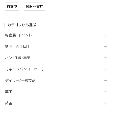
有喜堂
洞沢豆富店
カテゴリから選ぶ
物産展･イベント
精肉［壱丁田］
パン･弁当･総菜
［キャラバンコーヒー］
デイリー/一般食品
菓子
銘店