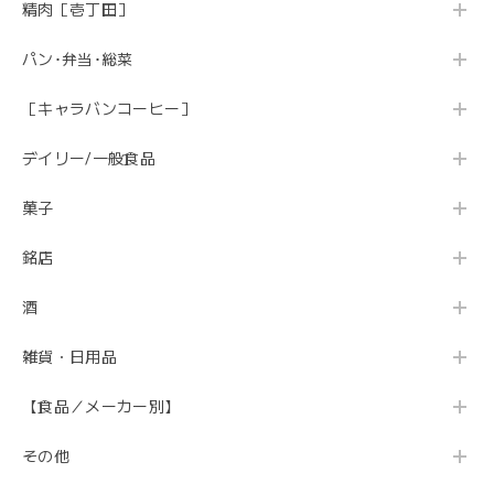
精肉［壱丁田］
パン･弁当･総菜
［キャラバンコーヒー］
デイリー/一般食品
菓子
銘店
酒
雑貨・日用品
【食品／メーカー別】
その他