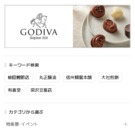
キーワード検索
植田鰹節店
丸正醸造
信州蜂蜜本舗
大社煎餅
有喜堂
洞沢豆富店
カテゴリから選ぶ
物産展･イベント