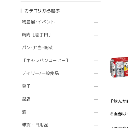
カテゴリから選ぶ
物産展･イベント
精肉［壱丁田］
パン･弁当･総菜
［キャラバンコーヒー］
デイリー/一般食品
菓子
銘店
「飲んだ
酒
※画像は
雑貨・日用品