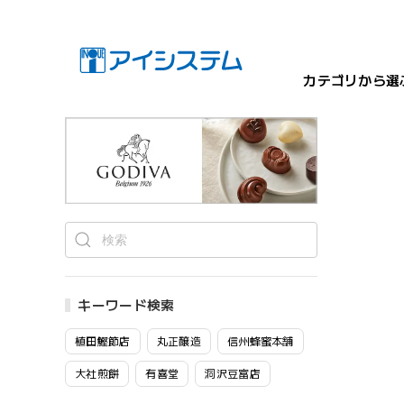
カテゴリから選
キーワード検索
植田鰹節店
丸正醸造
信州蜂蜜本舗
大社煎餅
有喜堂
洞沢豆富店