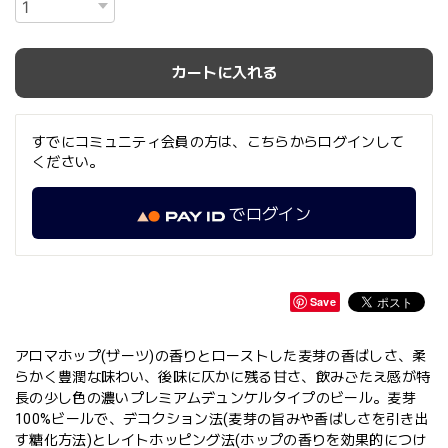
カートに入れる
すでにコミュニティ会員の方は、こちらからログインして
ください。
でログイン
Save
アロマホップ(ザーツ)の香りとローストした麦芽の香ばしさ、柔
らかく豊潤な味わい、後味に仄かに残る甘さ、飲みごたえ感が特
長の少し色の濃いプレミアムデュンケルタイプのビール。麦芽
100%ビールで、デコクション法(麦芽の旨みや香ばしさを引き出
す糖化方法)とレイトホッピング法(ホップの香りを効果的につけ