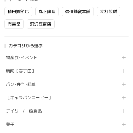
植田鰹節店
丸正醸造
信州蜂蜜本舗
大社煎餅
有喜堂
洞沢豆富店
カテゴリから選ぶ
物産展･イベント
精肉［壱丁田］
パン･弁当･総菜
［キャラバンコーヒー］
デイリー/一般食品
菓子