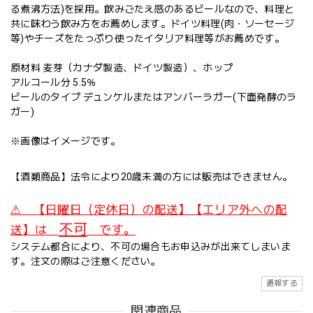
る煮沸方法)を採用。飲みごたえ感のあるビールなので、料理と
共に味わう飲み方をお薦めします。ドイツ料理(肉・ソーセージ
等)やチーズをたっぷり使ったイタリア料理等がお薦めです。
原材料 麦芽（カナダ製造、ドイツ製造）、ホップ
アルコール分 5.5％
ビールのタイプ デュンケルまたはアンバーラガー(下面発酵のラ
ガー)
※画像はイメージです。
【酒類商品】法令により20歳未満の方には販売はできません。
⚠ 【日曜日（定休日）の配送】【エリア外への配
不可
送】は
です。
システム都合により、不可の場合もお申込みが出来てしまいま
す。注文の際はご注意ください。
通報する
関連商品