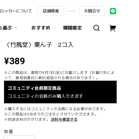
ロッカーについて
店舗情報
お問合せ
ら選ぶ
おすすめ
期間限定
〈竹風堂〉栗ん子 2コ入
¥389
※この商品は、最短で8月7日(金)にお届けします（お届け先によ
って、最短到着日に数日追加される場合があります）。
コミュニティ会員限定商品
コミュニティの会員のみ購入できます
※購入するにはコミュニティの会員になる必要があります。
※この商品は5点までのご注文とさせていただきます。
※別途送料がかかります。
送料を確認する
数量