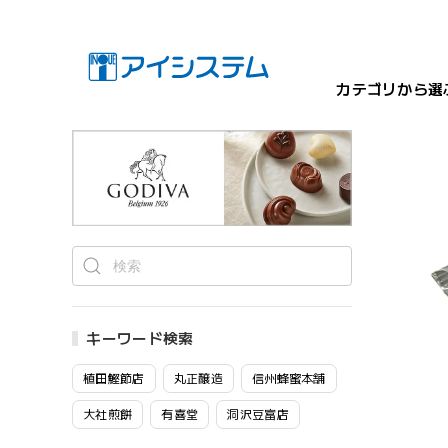
カテゴリから選
キーワード検索
植田鰹節店
丸正醸造
信州蜂蜜本舗
大社煎餅
有喜堂
洞沢豆富店