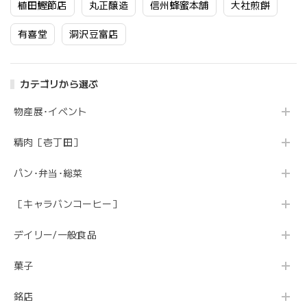
植田鰹節店
丸正醸造
信州蜂蜜本舗
大社煎餅
有喜堂
洞沢豆富店
カテゴリから選ぶ
物産展･イベント
精肉［壱丁田］
パン･弁当･総菜
［キャラバンコーヒー］
デイリー/一般食品
菓子
銘店