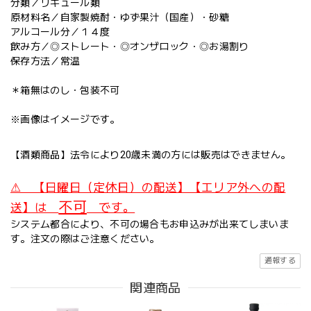
分類／リキュール類
原材料名／自家製焼酎・ゆず果汁（国産）・砂糖
アルコール分／１４度
飲み方／◎ストレート・◎オンザロック・◎お湯割り
保存方法／常温
＊箱無はのし・包装不可
※画像はイメージです。
【酒類商品】法令により20歳未満の方には販売はできません。
⚠ 【日曜日（定休日）の配送】【エリア外への配
不可
送】は
です。
システム都合により、不可の場合もお申込みが出来てしまいま
す。注文の際はご注意ください。
通報する
関連商品