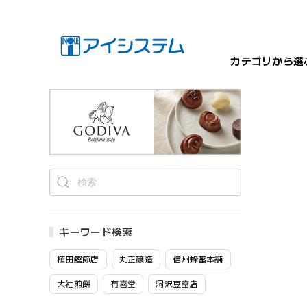
カテゴリから選
キーワード検索
植田鰹節店
丸正醸造
信州蜂蜜本舗
大社煎餅
有喜堂
洞沢豆富店