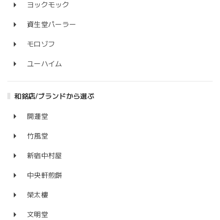
ヨックモック
資生堂パーラー
モロゾフ
ユーハイム
和銘店/ブランドから選ぶ
開運堂
竹風堂
新宿中村屋
中央軒煎餅
榮太樓
文明堂