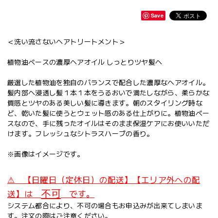
Save
＜洗い流さないヘアトリートメント＞
植物油ベースの濃厚ヘアオイル しっとりツヤ髪へ
厳選した植物油を独自のバランスで配合した濃厚なヘアオイル。
髪内部へ浸透し髪１本１本をうるおいで満たしながら、柔らかな
質感とツヤのある美しい髪に導きます。朝のスタイリング時な
ど、乾いた髪に使うとウェット感のある仕上がりに。植物油ベー
スなので、手に残ったオイルはそのまま保湿ケアにお使いいただ
けます。フレッシュなシトラスハーブの香り。
※画像はイメージです。
⚠ 【日曜日（定休日）の配送】【エリア外への配
不可
送】は
です。
システム都合により、不可の場合もお申込みが出来てしまいま
す。注文の際はご注意ください。