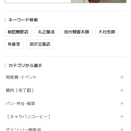
キーワード検索
植田鰹節店
丸正醸造
信州蜂蜜本舗
大社煎餅
有喜堂
洞沢豆富店
カテゴリから選ぶ
物産展･イベント
精肉［壱丁田］
パン･弁当･総菜
［キャラバンコーヒー］
デイリー/一般食品