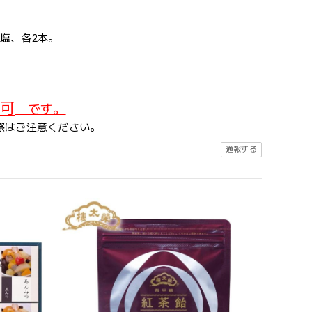
塩、各2本。
可
です。
際はご注意ください。
通報する