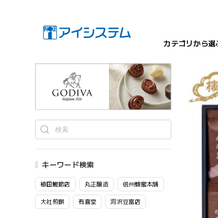
カテゴリから選
キーワード検索
植田鰹節店
丸正醸造
信州蜂蜜本舗
大社煎餅
有喜堂
洞沢豆富店