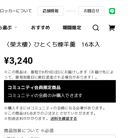
ロッカーについて
店舗情報
お問合せ
ら選ぶ
おすすめ
期間限定
〈榮太樓〉ひとくち煉羊羹 16本入
¥3,240
※この商品は、最短で8月9日(日)にお届けします（お届け先によ
って、最短到着日に数日追加される場合があります）。
コミュニティ会員限定商品
コミュニティの会員のみ購入できます
※購入するにはコミュニティの会員になる必要があります。
※この商品は5点までのご注文とさせていただきます。
※別途送料がかかります。
送料を確認する
商品包装について ※必須