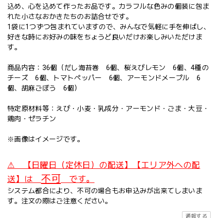
込め、心を込めて作ったお品です。カラフルな色みの個装に包ま
れた小さなおかきたちのお詰合せです。
1袋に1つずつ包まれていますので、みんなで気軽に手を伸ばし、
好きな時にお好みの味をちょうど良いだけお楽しみいただけま
す。
商品内容：36個（だし海苔巻 6個、桜えびレモン 6個、4種の
チーズ 6個、トマトペッパー 6個、アーモンドメープル 6
個、胡麻ごぼう 6個）
特定原材料等：えび・小麦・乳成分・アーモンド・ごま・大豆・
鶏肉・ゼラチン
※画像はイメージです。
⚠ 【日曜日（定休日）の配送】【エリア外への配
不可
送】は
です。
システム都合により、不可の場合もお申込みが出来てしまいま
す。注文の際はご注意ください。
通報する