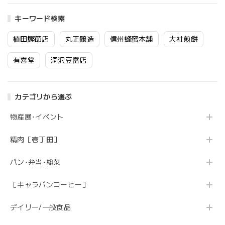
キーワード検索
植田鰹節店
丸正醸造
信州蜂蜜本舗
大社煎餅
有喜堂
洞沢豆富店
カテゴリから選ぶ
物産展･イベント
精肉［壱丁田］
パン･弁当･総菜
［キャラバンコーヒー］
デイリー/一般食品