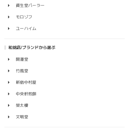
資生堂パーラー
モロゾフ
ユーハイム
和銘店/ブランドから選ぶ
開運堂
竹風堂
新宿中村屋
中央軒煎餅
榮太樓
文明堂