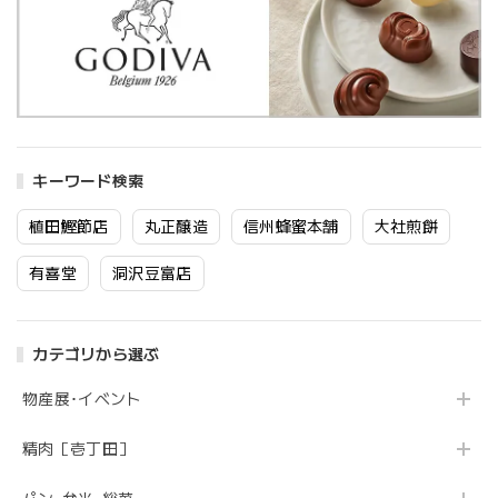
キーワード検索
植田鰹節店
丸正醸造
信州蜂蜜本舗
大社煎餅
有喜堂
洞沢豆富店
カテゴリから選ぶ
物産展･イベント
精肉［壱丁田］