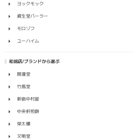
ヨックモック
資生堂パーラー
モロゾフ
ユーハイム
和銘店/ブランドから選ぶ
開運堂
竹風堂
新宿中村屋
中央軒煎餅
榮太樓
文明堂