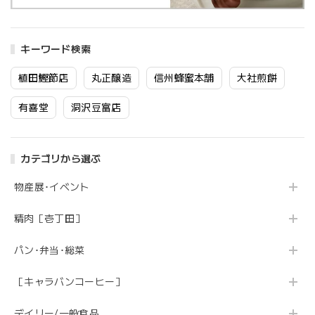
キーワード検索
植田鰹節店
丸正醸造
信州蜂蜜本舗
大社煎餅
有喜堂
洞沢豆富店
カテゴリから選ぶ
物産展･イベント
精肉［壱丁田］
パン･弁当･総菜
［キャラバンコーヒー］
デイリー/一般食品