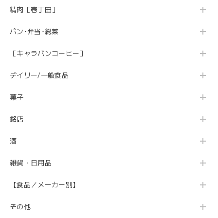
精肉［壱丁田］
パン･弁当･総菜
［キャラバンコーヒー］
デイリー/一般食品
菓子
銘店
酒
雑貨・日用品
【食品／メーカー別】
その他