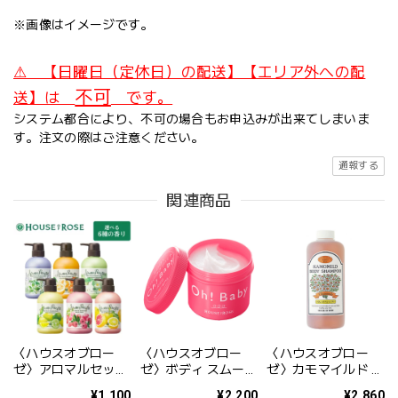
※画像はイメージです。
⚠ 【日曜日（定休日）の配送】【エリア外への配
不可
送】は
です。
システム都合により、不可の場合もお申込みが出来てしまいま
す。注文の際はご注意ください。
通報する
関連商品
〈ハウスオブロー
〈ハウスオブロー
〈ハウスオブロー
ゼ〉アロマルセット
ゼ〉ボディ スムーザ
ゼ〉カモマイルド ボ
ボディウォッシュ＆
ー N 570ｇ
ディシャンプー
¥1,100
¥2,200
¥2,860