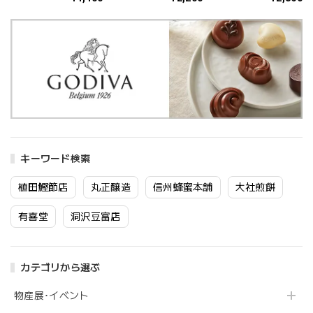
バブルバス 350ml
660mL
キーワード検索
植田鰹節店
丸正醸造
信州蜂蜜本舗
大社煎餅
有喜堂
洞沢豆富店
カテゴリから選ぶ
物産展･イベント