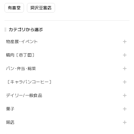
有喜堂
洞沢豆富店
カテゴリから選ぶ
物産展･イベント
精肉［壱丁田］
パン･弁当･総菜
［キャラバンコーヒー］
デイリー/一般食品
菓子
銘店