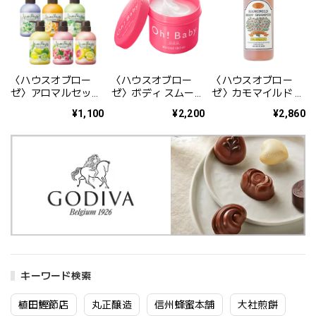
〈ハウスオブロー
〈ハウスオブロー
〈ハウスオブロー
ゼ〉アロマルセット
ゼ〉ボディ スムーザ
ゼ〉カモマイルド ボ
ボディウォッシュ＆
ー N 570ｇ
ディシャンプー
¥1,100
¥2,200
¥2,860
バブルバス 350ml
660mL
キーワード検索
植田鰹節店
丸正醸造
信州蜂蜜本舗
大社煎餅