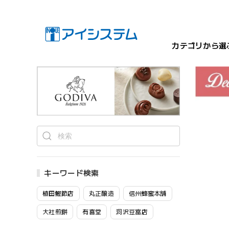
カテゴリから選
キーワード検索
植田鰹節店
丸正醸造
信州蜂蜜本舗
大社煎餅
有喜堂
洞沢豆富店