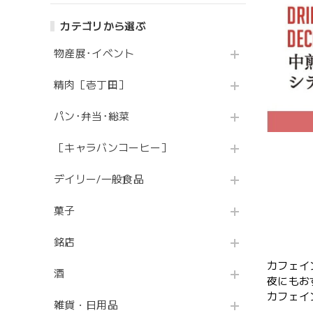
カテゴリから選ぶ
物産展･イベント
精肉［壱丁田］
パン･弁当･総菜
［キャラバンコーヒー］
デイリー/一般食品
菓子
銘店
カフェイ
酒
夜にもお
カフェイン
雑貨・日用品