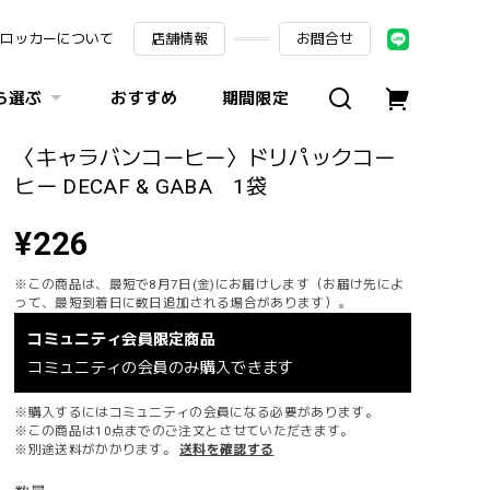
ロッカーについて
店舗情報
お問合せ
ら選ぶ
おすすめ
期間限定
〈キャラバンコーヒー〉ドリパックコー
ヒー DECAF & GABA 1袋
¥226
※この商品は、最短で8月7日(金)にお届けします（お届け先によ
って、最短到着日に数日追加される場合があります）。
コミュニティ会員限定商品
コミュニティの会員のみ購入できます
※購入するにはコミュニティの会員になる必要があります。
※この商品は10点までのご注文とさせていただきます。
※別途送料がかかります。
送料を確認する