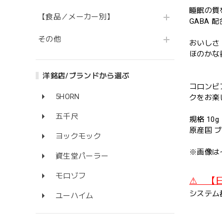
睡眠の質
【食品／メーカー別】
GABA
その他
おいしさ
ほのかな
洋銘店/ブランドから選ぶ
コロンビ
5HORN
クをお楽
五千尺
規格 10g
原産国 
ヨックモック
※画像は
資生堂パーラー
モロゾフ
⚠ 【
システム
ユーハイム